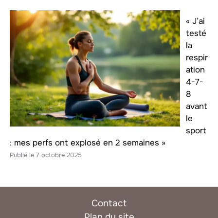
« J’ai
testé
la
respir
ation
4-7-
8
avant
le
sport
: mes perfs ont explosé en 2 semaines »
7 octobre 2025
Contact
Plan du site