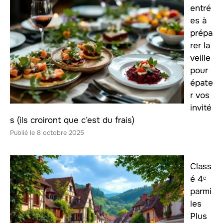
entré
es à
prépa
rer la
veille
pour
épate
r vos
invité
s (ils croiront que c’est du frais)
8 octobre 2025
Class
é 4ᵉ
parmi
les
Plus