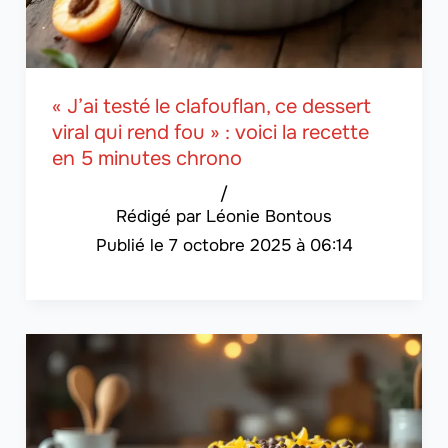
« J’ai testé le clafouflan, ce dessert
viral qui rend fou » : voici la recette
en 5 minutes chrono
/
Léonie Bontous
7 octobre 2025 à 06:14