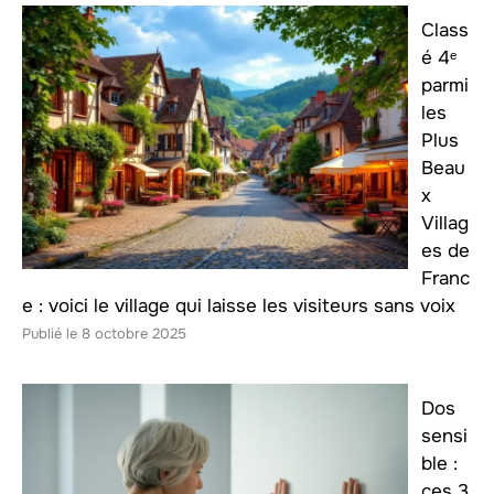
Class
é 4ᵉ
parmi
les
Plus
Beau
x
Villag
es de
Franc
e : voici le village qui laisse les visiteurs sans voix
8 octobre 2025
Dos
sensi
ble :
ces 3