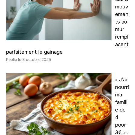
mouv
emen
ts au
mur
rempl
acent
parfaitement le gainage
8 octobre 2025
« J’ai
nourri
ma
famill
e de
4
pour
3€ » :