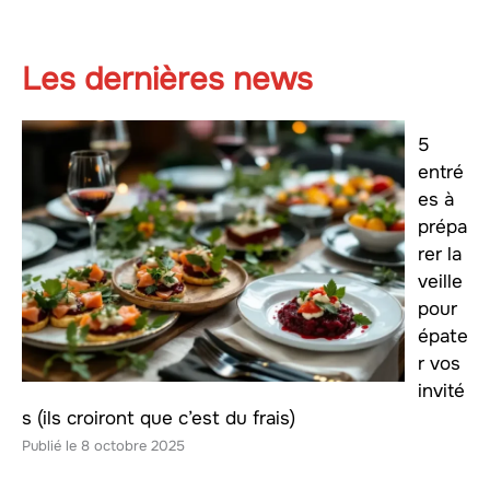
Les dernières news
5
entré
es à
prépa
rer la
veille
pour
épate
r vos
invité
s (ils croiront que c’est du frais)
8 octobre 2025