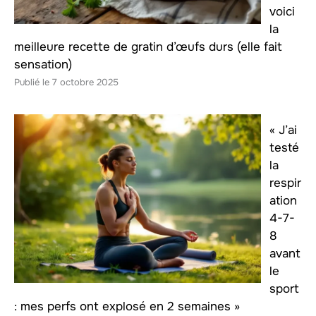
voici
la
meilleure recette de gratin d’œufs durs (elle fait
sensation)
7 octobre 2025
« J’ai
testé
la
respir
ation
4-7-
8
avant
le
sport
: mes perfs ont explosé en 2 semaines »