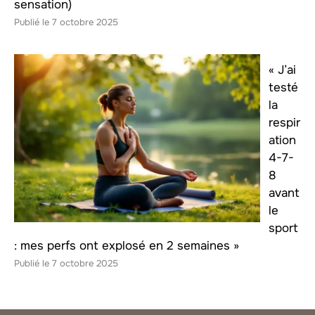
sensation)
7 octobre 2025
« J’ai
testé
la
respir
ation
4-7-
8
avant
le
sport
: mes perfs ont explosé en 2 semaines »
7 octobre 2025