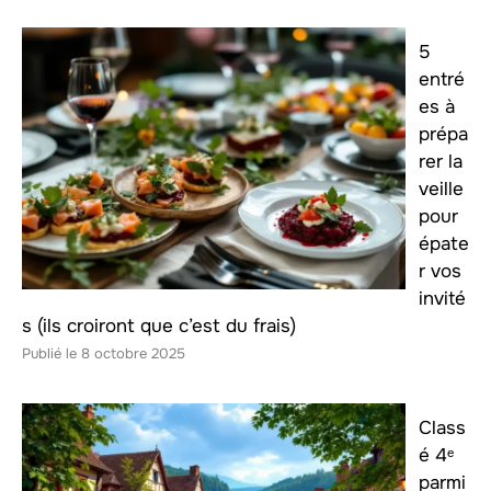
5
entré
es à
prépa
rer la
veille
pour
épate
r vos
invité
s (ils croiront que c’est du frais)
8 octobre 2025
Class
é 4ᵉ
parmi