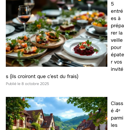
5
entré
es à
prépa
rer la
veille
pour
épate
r vos
invité
s (ils croiront que c’est du frais)
8 octobre 2025
Class
é 4ᵉ
parmi
les