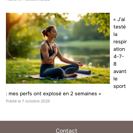
« J’ai
testé
la
respir
ation
4-7-
8
avant
le
sport
: mes perfs ont explosé en 2 semaines »
7 octobre 2025
Contact