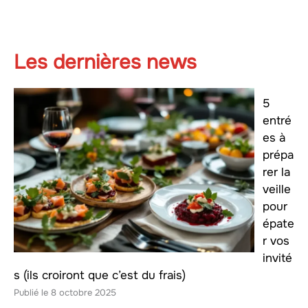
Les dernières news
5
entré
es à
prépa
rer la
veille
pour
épate
r vos
invité
s (ils croiront que c’est du frais)
8 octobre 2025