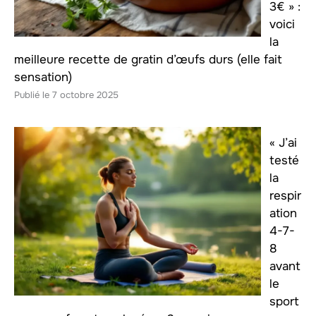
3€ » :
voici
la
meilleure recette de gratin d’œufs durs (elle fait
sensation)
7 octobre 2025
« J’ai
testé
la
respir
ation
4-7-
8
avant
le
sport