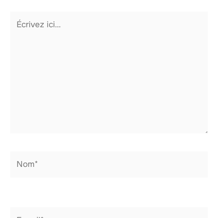
Écrivez
ici…
Nom*
E-