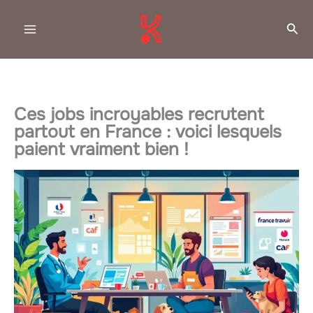
Aller
Rec
au
contenu
Ces jobs incroyables recrutent
partout en France : voici lesquels
paient vraiment bien !