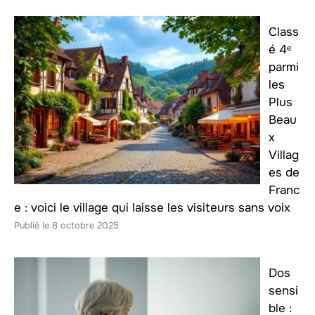
Class
é 4ᵉ
parmi
les
Plus
Beau
x
Villag
es de
Franc
e : voici le village qui laisse les visiteurs sans voix
8 octobre 2025
Dos
sensi
ble :